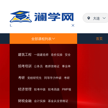
大连
首页
全部课程列表
建筑工程
一级建造师
造价实操
安全
招考培训
公务员
教师资格证
事业单
员
考研
党校研究生
同等学力申硕
考研
位
经济管理
软考中级
软考高级
PMP项
财税金融
会计实操
基金从业资格证
目管理师