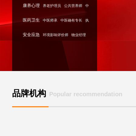
康养心理
养老护理员
公共营养师
中
证券从业资格证
医药卫生
中医师承
中医确有专长
执
医康复理疗师
安全应急
环境影响评价师
物业经理
业医师
消防安全管理员
品牌机构
Popular recommendation