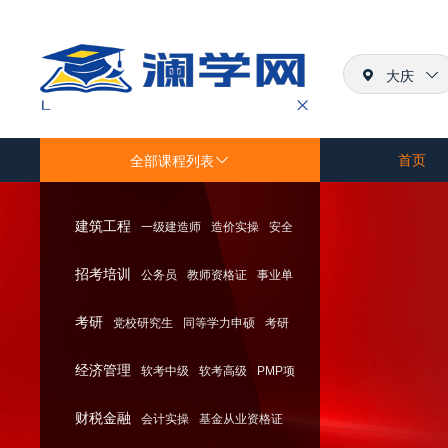
大庆
首页
全部课程列表
建筑工程
一级建造师
造价实操
安全
招考培训
公务员
教师资格证
事业单
员
考研
党校研究生
同等学力申硕
考研
位
经济管理
软考中级
软考高级
PMP项
财税金融
会计实操
基金从业资格证
目管理师