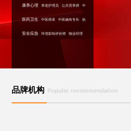
康养心理
养老护理员
公共营养师
中
证券从业资格证
医药卫生
中医师承
中医确有专长
执
医康复理疗师
安全应急
环境影响评价师
物业经理
业医师
消防安全管理员
品牌机构
Popular recommendation